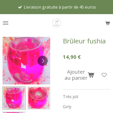
Passer
Livraison gratuite à partir de 45 euros
au
contenu
principal
Brûleur fushia
14,90 €
Ajouter
au panier
Très joli
Girly