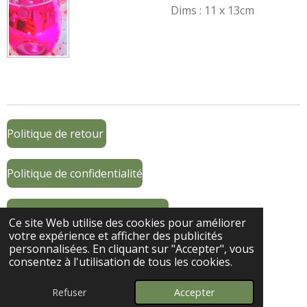
Dims : 11 x 13cm
Politique de retour
Politique de confidentialité
Conditions générales de ventes
Ce site Web utilise des cookies pour améliorer
votre expérience et afficher des publicités
personnalisées. En cliquant sur "Accepter", vous
Coordonnées
consentez à l'utilisation de tous les cookies.
© 2025 - 2026 Jh créations
Refuser
Accepter
Propulsé par
Webador