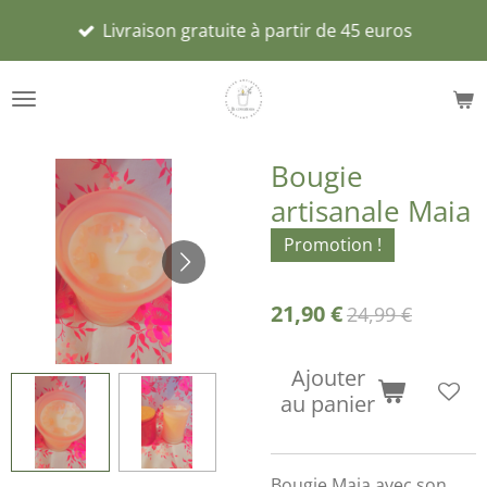
Passer
Livraison gratuite à partir de 45 euros
au
contenu
principal
Bougie
artisanale Maia
Promotion !
21,90 €
24,99 €
Ajouter
au panier
Bougie Maia avec son