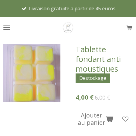
Passer
Livraison gratuite à partir de 45 euros
au
contenu
principal
Tablette
fondant anti
moustiques
Destockage
4,00 €
6,00 €
Ajouter
au panier