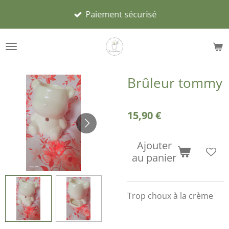
Passer
Paiement sécurisé
au
contenu
principal
Brûleur tommy
15,90 €
Ajouter
au panier
Trop choux à la crème