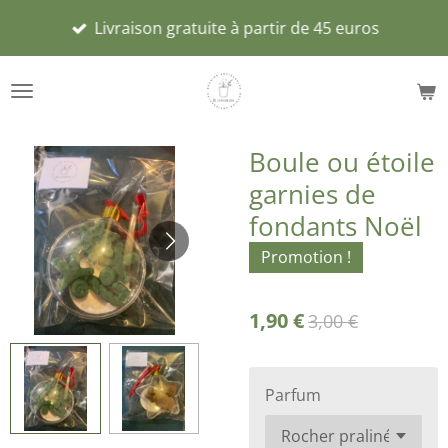
Passer
Livraison gratuite à partir de 45 euros
au
contenu
principal
Boule ou étoile
garnies de
fondants Noël
Promotion !
1,90 €
3,00 €
Parfum